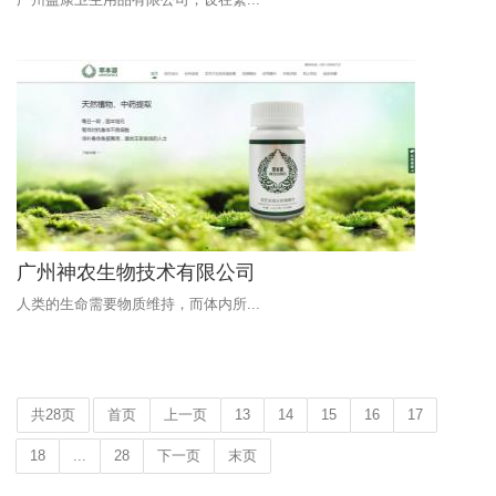
广州神农生物技术有限公司
人类的生命需要物质维持，而体内所...
共28页
首页
上一页
13
14
15
16
17
18
...
28
下一页
末页